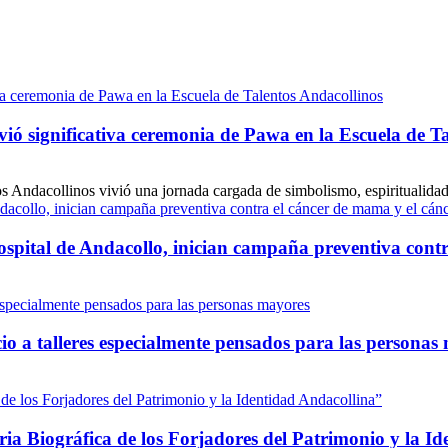
vió significativa ceremonia de Pawa en la Escuela de T
os Andacollinos vivió una jornada cargada de simbolismo, espiritualidad
ospital de Andacollo, inician campaña preventiva contr
io a talleres especialmente pensados para las personas
 Biográfica de los Forjadores del Patrimonio y la Id