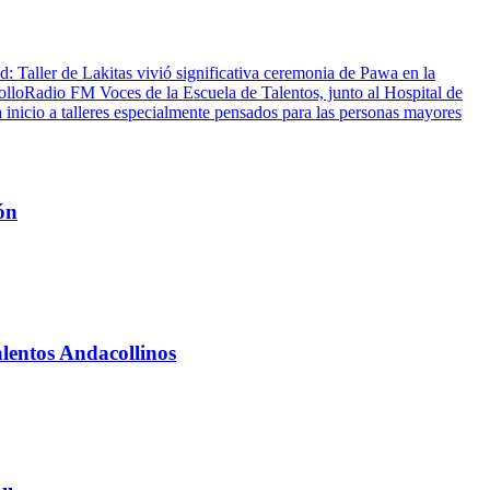
d: Taller de Lakitas vivió significativa ceremonia de Pawa en la
ollo
Radio FM Voces de la Escuela de Talentos, junto al Hospital de
 inicio a talleres especialmente pensados para las personas mayores
ón
alentos Andacollinos