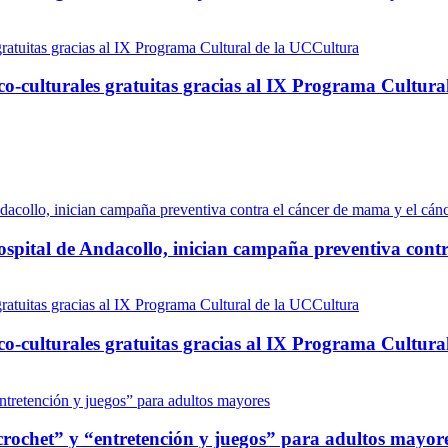
tico-culturales gratuitas gracias al IX Programa Cultur
ospital de Andacollo, inician campaña preventiva contr
tico-culturales gratuitas gracias al IX Programa Cultur
 y crochet” y “entretención y juegos” para adultos mayor