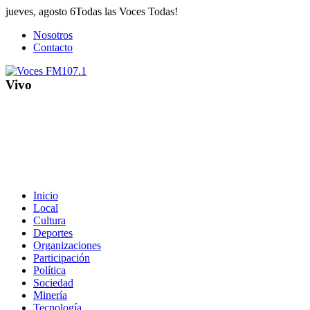
Saltar
jueves, agosto 6
Todas las Voces Todas!
al
Nosotros
contenido
Contacto
Vivo
Inicio
Local
Cultura
Deportes
Organizaciones
Participación
Política
Sociedad
Minería
Tecnología