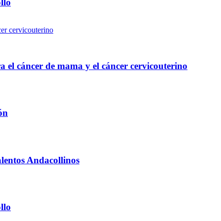
llo
a el cáncer de mama y el cáncer cervicouterino
ón
alentos Andacollinos
llo