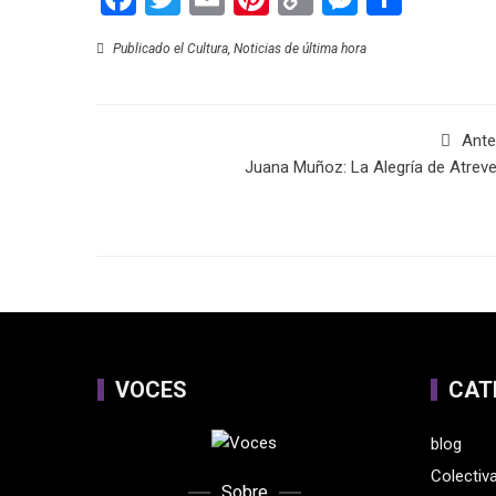
Link
Publicado el
Cultura
,
Noticias de última hora
Ante
Juana Muñoz: La Alegría de Atrev
VOCES
CAT
blog
Colectiv
Sobre