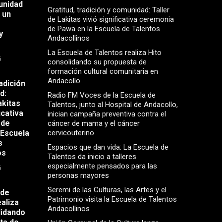
unidad
Gratitud, tradición y comunidad: Taller
 un
de Lakitas vivió significativa ceremonia
de Pawa en la Escuela de Talentos
y
Andacollinos
La Escuela de Talentos realiza Hito
6
consolidando su propuesta de
formación cultural comunitaria en
Andacollo
radición
d:
Radio FM Voces de la Escuela de
akitas
Talentos, junto al Hospital de Andacollo,
icativa
inician campaña preventiva contra el
 de
cáncer de mama y el cáncer
 Escuela
cervicouterino
s
Espacios que dan vida: La Escuela de
os
Talentos da inicio a talleres
especialmente pensados para las
6
personas mayores
Seremi de las Culturas, las Artes y el
 de
Patrimonio visita la Escuela de Talentos
aliza
Andacollinos
lidando