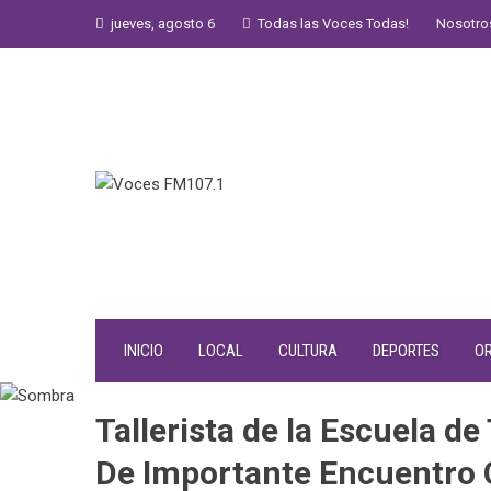
Saltar
jueves, agosto 6
Todas las Voces Todas!
Nosotro
al
contenido
INICIO
LOCAL
CULTURA
DEPORTES
O
Tallerista de la Escuela d
De Importante Encuentro 