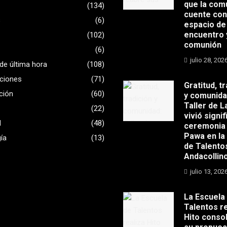
que la com
(134)
cuente con
s
(6)
espacio de
encuentro 
(102)
comunión
(6)
julio 28, 202
 de última hora
(108)
ciones
(71)
Gratitud, t
ación
(60)
y comunida
Taller de L
(22)
vivió signif
d
(48)
ceremonia
Pawa en la
ía
(13)
de Talento
Andacollin
julio 13, 202
La Escuela
Talentos re
Hito conso