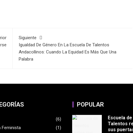
rior
Siguiente
erse
Igualdad De Género En La Escuela De Talentos
Andacollinos: Cuando La Equidad Es Más Que Una
Palabra
EGORÍAS
POPULAR
Escuela de
(6)
Talentos r
a Feminista
(1)
sus puerta