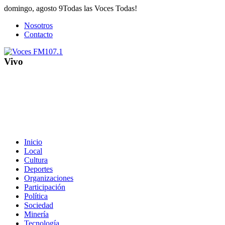
Saltar
domingo, agosto 9
Todas las Voces Todas!
al
Nosotros
contenido
Contacto
Vivo
Inicio
Local
Cultura
Deportes
Organizaciones
Participación
Política
Sociedad
Minería
Tecnología