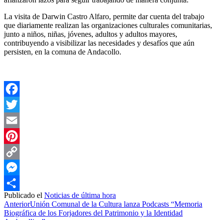
La visita de Darwin Castro Alfaro, permite dar cuenta del trabajo
que diariamente realizan las organizaciones culturales comunitarias,
junto a niños, niñas, jóvenes, adultos y adultos mayores,
contribuyendo a visibilizar las necesidades y desafíos que aún
persisten, en la comuna de Andacollo.
Facebook
Twitter
Email
Pinterest
Copy
Link
Messenger
Publicado el
Noticias de última hora
Compartir
Anterior
Unión Comunal de la Cultura lanza Podcasts “Memoria
Biográfica de los Forjadores del Patrimonio y la Identidad