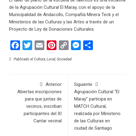
El taller de piano de la escuela de talentos es una iniciativa
de la Agrupación Cultural El Maray, con el apoyo de la
Municipalidad de Andacollo, Compañía Minera Teck y el
Ministerios de las Culturas y las Artes a través de un
Proyecto de Ley de Donaciones Culturales.
Facebook
Twitter
Email
Pinterest
Copy
Messenger
Compartir
Link
Publicado el
Cultura
,
Local
,
Sociedad
Anterior
Siguiente
Abiertas inscripciones
Agrupación Cultural “El
para que juntas de
Maray” participa en
vecinos, inscriban
MATCH Cultural,
participantes del XI
realizada por Ministerio
Cantar vecinal
de las Culturas en
ciudad de Santiago